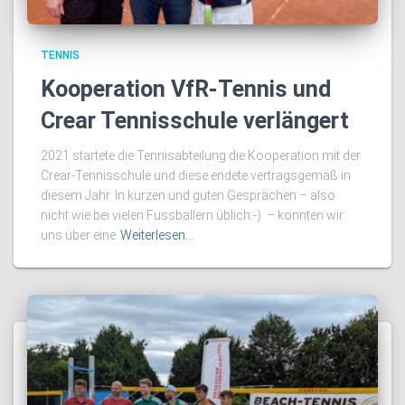
TENNIS
Kooperation VfR-Tennis und
Crear Tennisschule verlängert
2021 startete die Tennisabteilung die Kooperation mit der
Crear-Tennisschule und diese endete vertragsgemäß in
diesem Jahr. In kurzen und guten Gesprächen – also
nicht wie bei vielen Fussballern üblich:-) – konnten wir
uns über eine
Weiterlesen…