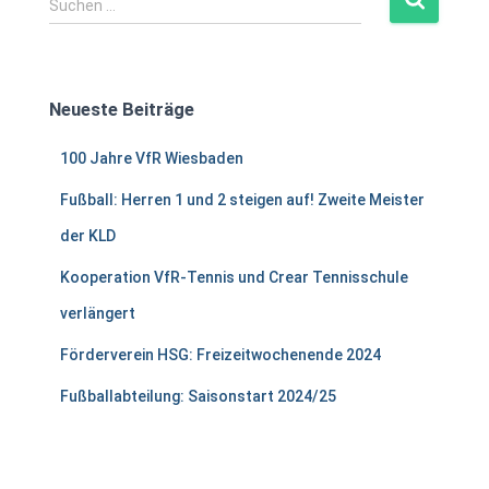
Suchen …
u
c
h
e
Neueste Beiträge
n
n
100 Jahre VfR Wiesbaden
a
c
Fußball: Herren 1 und 2 steigen auf! Zweite Meister
h
der KLD
:
Kooperation VfR-Tennis und Crear Tennisschule
verlängert
Förderverein HSG: Freizeitwochenende 2024
Fußballabteilung: Saisonstart 2024/25