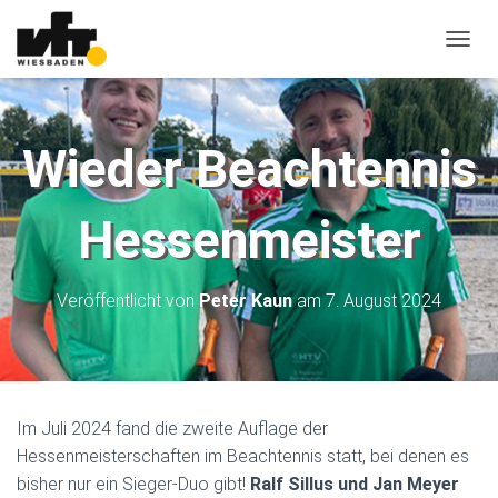
N
A
V
I
G
Wieder Beachtennis
A
T
I
Hessenmeister
O
N
U
M
Veröffentlicht von
Peter Kaun
am
7. August 2024
S
C
H
A
L
T
Im Juli 2024 fand die zweite Auflage der
E
Hessenmeisterschaften im Beachtennis statt, bei denen es
N
bisher nur ein Sieger-Duo gibt!
Ralf Sillus und Jan Meyer