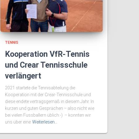
TENNIS
Kooperation VfR-Tennis
und Crear Tennisschule
verlängert
2021 startete die Tennisabteilung die
Kooperation mit der Crear-Tennisschule und
diese endete vertragsgemäß in diesem Jahr. In
kurzen und guten Gesprächen – also nicht wie
bei vielen Fussballern üblich:-) – konnten wir
uns über eine
Weiterlesen…