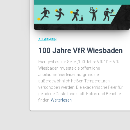
ALLGEMEIN
100 Jahre VfR Wiesbaden
Hier geht es zur Seite „100 Jahre VfR“ Der VfR
Wiesbaden musste die öffentliche
Jubiläumsfeier leider aufgrund der
außergewöhnlich heißen Temperaturen
verschoben werden. Die akademische Feier für
geladene Gäste fand statt. Fotos und Berichte
finden
Weiterlesen…