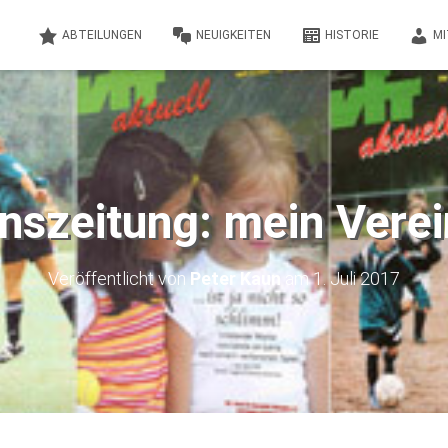
ABTEILUNGEN
NEUIGKEITEN
HISTORIE
MI
nszeitung: mein Vere
Veröffentlicht von
Peter Kaun
am
1. Juli 2017