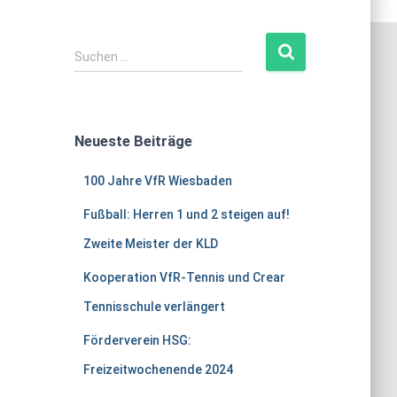
S
Suchen …
u
c
h
e
Neueste Beiträge
n
n
100 Jahre VfR Wiesbaden
a
c
Fußball: Herren 1 und 2 steigen auf!
h
Zweite Meister der KLD
:
Kooperation VfR-Tennis und Crear
Tennisschule verlängert
Förderverein HSG:
Freizeitwochenende 2024