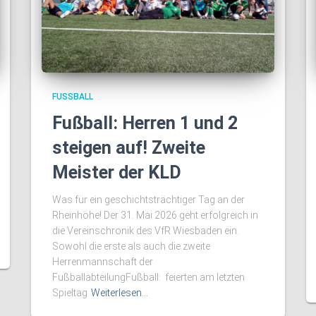
FUSSBALL
Fußball: Herren 1 und 2
steigen auf! Zweite
Meister der KLD
Was für ein geschichtsträchtiger Tag an der
Rheinhöhe! Der 31. Mai 2026 geht erfolgreich in
die Vereinschronik des VfR Wiesbaden ein.
Sowohl die erste als auch die zweite
Herrenmannschaft der
FußballabteilungFußball: feierten am letzten
Spieltag
Weiterlesen…